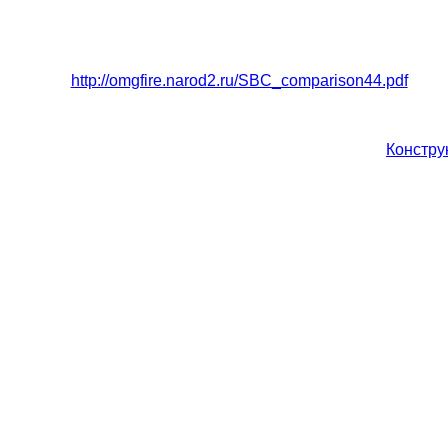
http://omgfire.narod2.ru/SBC_comparison44.pdf
Констру